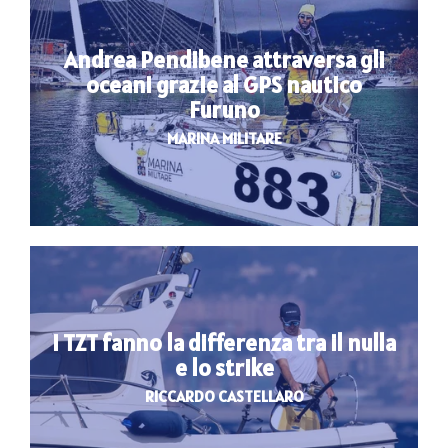
Andrea Pendibene attraversa gli
oceani grazie al GPS nautico
Furuno
MARINA MILITARE
I TZT fanno la differenza tra il nulla
e lo strike
RICCARDO CASTELLARO