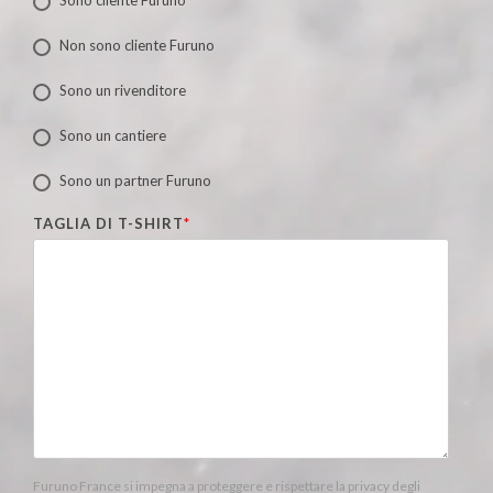
Sono cliente Furuno
Non sono cliente Furuno
Sono un rivenditore
Sono un cantiere
Sono un partner Furuno
TAGLIA DI T-SHIRT
*
Furuno France si impegna a proteggere e rispettare la privacy degli