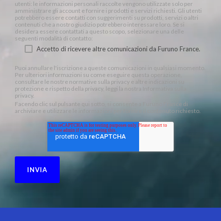
utenti: le informazioni personali raccolte vengono utilizzate solo per
amministrare gli account e fornire i prodotti e servizi richiesti. Gli utenti
potrebbero essere contatti con suggerimenti su prodotti, servizi o altri
contenuti che a nostro giudizio potrebbero interessare loro. Se si
desidera essere contattati a questo scopo, selezionare una delle
seguenti modalità di contatto:
Accetto di ricevere altre comunicazioni da Furuno France.
Puoi annullare l'iscrizione a queste comunicazioni in qualsiasi momento.
Per ulteriori informazioni su come eseguire questa operazione,
consultare le nostre normative sulla privacy e altre indicazioni su
protezione e rispetto della privacy, leggi la nostra Informativa sulla
privacy.
Facendo clic sul pulsante qui sotto, si consente a Furuno France di
archiviare e utilizzare le informazioni per fornire il contenuto richiesto.